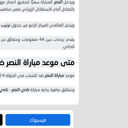
ويدخل
النصر
المباراة سعيًا لتحقيق انتصار م
بالتعادل أمام الاستقلال الإيراني ضمن منافسات ذهاب دور ال
ويحتل العالمي المركز الرابع من جدول
ترتيب 
يقدم
ترددات عين 44
معلومات وحقائق عن م
الحالي.
متى موعد مباراة النصر 
موعد
مباراة النصر
ضد الشباب في الجولة 24 من مسابقة
وتنطلق صافرة بداية مباراة
نادي النصر
–
نادي 
فيسبوك