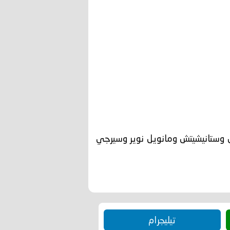
ل وستانيشيتش ومانويل نوير وسيرجي
تيليجرام