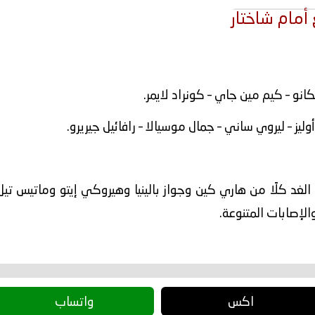
أمام شاختار
نو – كيم مين جاي – كونراد لايمر.
ز – ليروي ساني – جمال موسيالا – رافائيل جيريرو.
غد كلًا من هاري كين وجواز بالينيا وهيروكي إيتو وماتيس تي
الإصابات المتنوعة.
اكس
واتساب