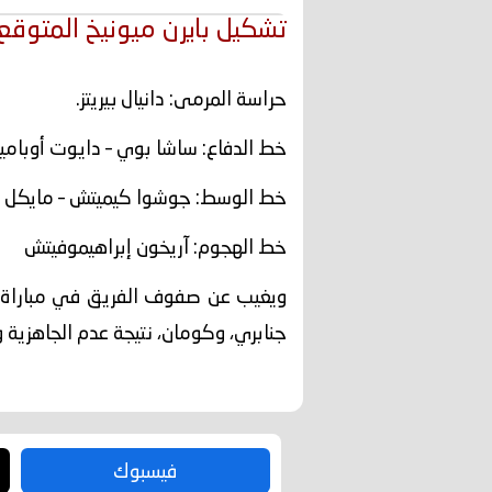
تشكيل بايرن ميونيخ المتوقع 
حراسة المرمى: دانيال بيريتز.
خط الدفاع: ساشا بوي – دايوت أوباميكا
خط الوسط: جوشوا كيميتش – مايكل أولي
خط الهجوم: آريخون إبراهيموفيتش
ويغيب عن صفوف الفريق في مباراة ال
جنابري، وكومان، نتيجة عدم الجاهزية و
فيسبوك