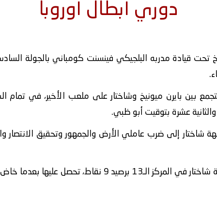
دوري أبطال أوروبا
خ تحت قيادة مدربه البلجيكي فينسنت كومباني بالجولة السادس
ء.
تجمع بين بايرن ميونيخ وشاختار على ملعب الأخير، في تمام الس
الثانية عشرة بتوقيت أبو ظبي.
 شاختار إلى ضرب عاملي الأرض والجمهور وتحقيق الانتصار وال