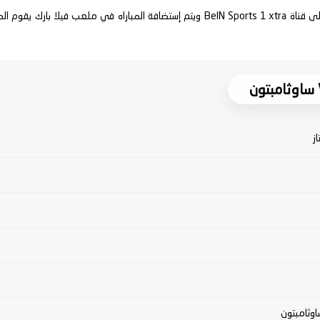
تنقل أحداث المباراة في الوطن العربي فضائيا على قناة BeIN Sports 1 xtra ويتم إستضافة ال
ز