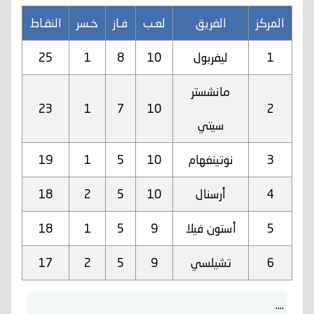
المركز
الفريق
لعـب
فـاز
خـسر
النقـاط
1
ليفربول
10
8
1
25
مانشستر
23
1
7
10
2
سيتي
3
نوتينغهام
10
5
1
19
4
أرسنال
10
5
2
18
5
أستون فيلا
9
5
1
18
6
تشيلسي
9
5
2
17
....